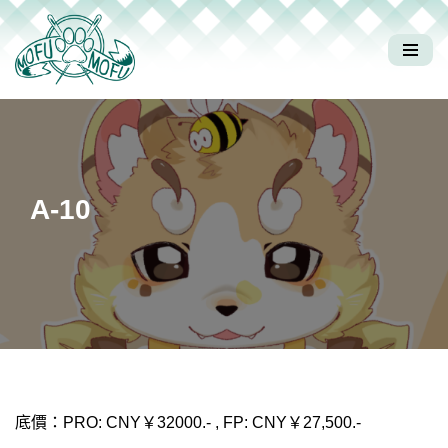
Skip
to
content
A-10
底價：PRO: CNY￥32000.- , FP: CNY￥27,500.-